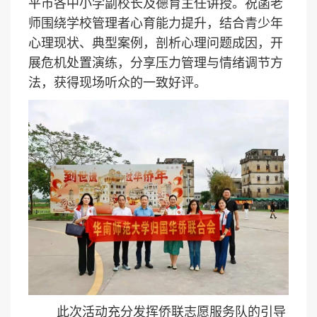
平市各中小学副校长及德育主任讲授。祝菡老
师围绕学校管理者心育能力提升，结合青少年
心理现状、典型案例，剖析心理问题成因，开
展危机处置演练，分享压力管理与情绪调节方
法，获得现场听众的一致好评。
此次活动充分发挥侨联志愿服务队的引导