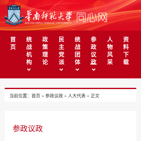
首
统
政
民
统
参
人
资
页
战
策
主
战
政
物
料
机
理
党
团
议
风
下
构
论
派
体
政
采
载
当前位置：
首页
»
参政议政
»
人大代表
» 正文
参政议政