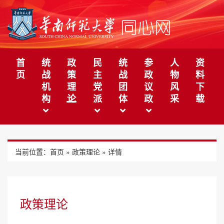
首
统
政
民
统
参
人
资
页
战
策
主
战
政
物
料
机
理
党
团
议
风
下
构
论
派
体
政
采
载
当前位置：
首页
»
政策理论
» 详情
政策理论