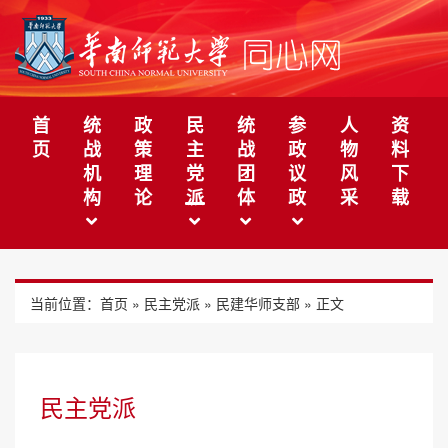
首
统
政
民
统
参
人
资
页
战
策
主
战
政
物
料
机
理
党
团
议
风
下
构
论
派
体
政
采
载
当前位置：
首页
»
民主党派
»
民建华师支部
» 正文
民主党派