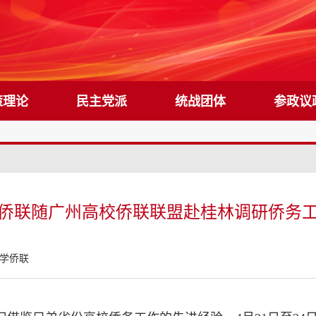
策理论
民主党派
统战团体
参政议
侨联随广州高校侨联联盟赴桂林调研侨务
学侨联