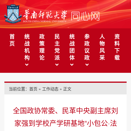
首
统
政
民
统
参
人
资
页
战
策
主
战
政
物
料
机
理
党
团
议
风
下
构
论
派
体
政
采
载
当前位置：
首页
»
工作动态
» 正文
全国政协常委、民革中央副主席刘
家强到学校产学研基地“小包公·法