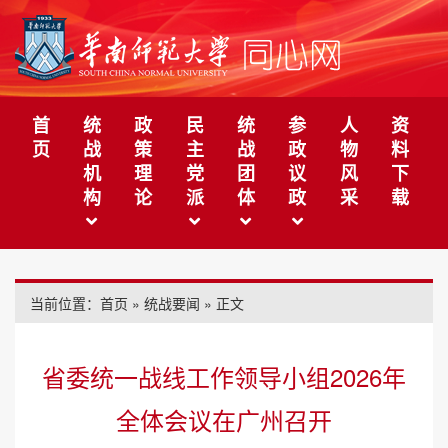
首
统
政
民
统
参
人
资
页
战
策
主
战
政
物
料
机
理
党
团
议
风
下
构
论
派
体
政
采
载
当前位置：
首页
»
统战要闻
» 正文
省委统一战线工作领导小组2026年
全体会议在广州召开